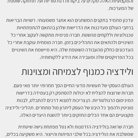
והמקצועיות האלה מקלים על ביקורות רגולטוריות ועל תחזוקה שוטפת
של המערכות.
עדכון מתמיד בתקנים המשתנים הוא אתגר משמעותי. רשויות הבריאות
ברחבי העולם מעדכנות את הדרישות שלהן בהתאם להתפתחויות
טכנולוגיות וללקחים מהשטח. חברה פנימית מתקשה לעקוב אחרי כל
השינויים ולהתאים את התהליכים בזמן. חברה מומחית עוקבת אחרי כל
העדכונים כחלק מהעבודה השוטפת שלה. היא מיישמת את השינויים
בכל הפרויקטים שלה ומעבירה את הידע ללקוחותיה.
ולידציה כמנוף לצמיחה ומצוינות
העולם העסקי של תעשיות מדעי החיים הפך תחרותי יותר מאי פעם.
חברות שרוצות להצליח לא יכולות להסתפק רק בעמידה בדרישות
המינימום הרגולטוריות. הן צריכות למצוא דרכים להתבלט, לבנות
מוניטין ולהפוך כל היבט של העסק ליתרון מול מתחרים. תהליכי ולידציה
מקצועיים הם אחד הכלים החזקים ביותר להשגת היעדים האלה.
חברה שרואה בולידציה הזדמנות ולא נטל מפתחת גישה שיטתית
שמשלבת את הולידציה בכל שלבי הפיתוח והייצור. היא משקיעה בכלים,