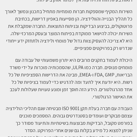
השירות המקיף שמספקות חברות מומחיות מתחיל בתכנון ונמשך לאורך
כל תהליך הבנייה והוולידציה. הן מסייעות באפיון דרישות, בכתיבת
פרוטוקולים, בביצוע הבדיקות ובניתוח התוצאות. החברה שמקבלת את
השירות יכולה להישאר ממוקדת בפיתוח המוצר ובעסק המרכזי שלה.
היא לא צריכה להעסיק צוות גדול של מומחי ולידציה ולתחזק ידע ייחודי
שנדרש רק בפרויקטים ספציפיים.
היכולת לעמוד בתקנים מרובים היא יתרון משמעותי של עבודה עם
מומחים מנוסים. חברה כמו ULPA, שהסמכותיה מוכרות על ידי משרד
הבריאות, FDA, GMP ו-EMEA, מבינה את הדרישות הספציפיות של כל
רשות. היא יודעת איך לתעד ומה להדגיש כדי לעמוד בציפיות של כל
אחד מהרגולטורים. הידע הזה חוסך זמן ומונע טעויות שעלולות לעכב
את האישור הרגולטורי.
העבודה עם חברה בעלת תקן ISO 9001 מבטיחה שגם תהליכי הולידציה
עצמם מבוקרים ועומדים בסטנדרטים גבוהים. המסמכים מוכנים
בפורמט מקובל, הבדיקות מבוצעות בשיטתיות והתיעוד מסודר כך
שניתן למצוא כל מידע בקלות גם שנים אחרי הפרויקט. הסדר