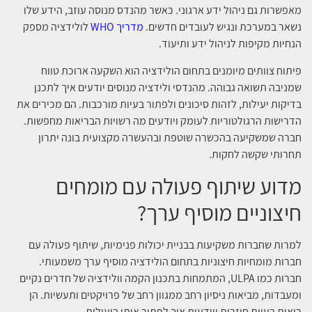
מאפשרות גם ניהול ידע ארגוני. כאשר מהנדס מנוסה עוזב, הידע שלו
נשאר במערכת ונגיש לעובדים חדשים.
מדריך WHO
לולידציה מספק
הנחיות מקיפות לניהול ידע ותיעוד.
פיתוח צוותים מיומנים בתחום הולידציה הוא השקעה ארוכת טווח
שמניבה תשואה גבוהה. מהנדסי ולידציה מנוסים יודעים איך לתכנן
בדיקות יעילות, לזהות סיכונים ולפתור בעיות מורכבות. הם מכירים את
הדרישות הרגולטוריות לעומק ויודעים מה רשויות הבריאות מחפשות.
חברה שמשקיעה בהכשרה שוטפת ובהעשרה מקצועית בונה יתרון
תחרותי שקשה לחקות.
מדוע שיתוף פעולה עם מומחים
חיצוניים מוסיף ערך?
למרות שחברות משקיעות בבניית יכולות פנימיות, שיתוף פעולה עם
חברות מומחיות חיצוניות בתחום הולידציה מוסיף ערך משמעותי.
חברות כמו ULPA, המתמחות בתכנון הקמה וולידציה של חדרים נקיים
ומעבדות, מביאות ניסיון רחב ממגוון רחב של פרויקטים ותעשיות. הן
רואות בעיות חוזרות ויודעות איך לפתור אותן ביעילות.