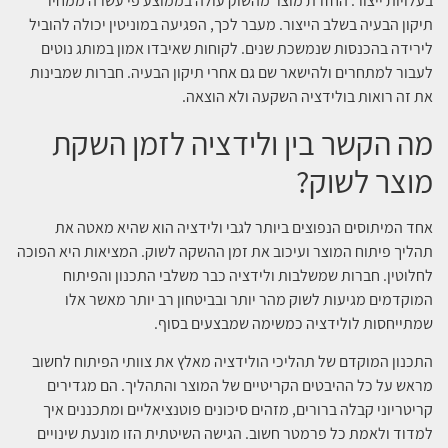
בעלויות ייצור. החזרת מוצר מהשוק עולה בממוצע פי עשרה ממחיר
תיקון הבעיה בשלב הייצור. מעבר לכך, הפגיעה במוניטין יכולה להוביל
לירידה בהכנסות שנמשכת שנים. לקוחות שאיבדו אמון במותג נוטים
לעבור למתחרים ולהישאר שם גם אחרי תיקון הבעיה. חברות שמבינות
את זה רואות בולידציה השקעה ולא הוצאה.
מה הקשר בין ולידציה לזמן השקת
מוצר לשוק?
אחד המיתוסים הנפוצים ביותר לגבי ולידציה הוא שהיא מאטה את
תהליך פיתוח המוצר ועיכוב את זמן ההשקה לשוק. המציאות היא הפוכה
לחלוטין. חברות שמשלבות ולידציה כבר משלבי התכנון והפיתוח
המוקדמים מגיעות לשוק מהר יותר ובביטחון רב יותר מאשר אלו
שמתייחסות לולידציה כמשימה שמבצעים בסוף.
התכנון המוקדם של תהליכי הולידציה מאלץ את צוותי הפיתוח לחשוב
מראש על כל ההיבטים הקריטיים של המוצר והתהליך. הם מגדירים
קריטריוני קבלה ברורים, מזהים סיכונים פוטנציאליים ומתכננים איך
למדוד ולאמת כל פרמטר חשוב. הגישה השיטתית הזו מונעת שינויים