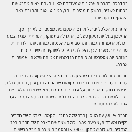
בהדרכה ובתרבות ארגונית שמעודדת מצוינות. התוצאות מתבטאות
בפחות כשלים, בהשקות מהירות יותר, במוניטין טוב יותר ובתוצאה
העסקית חזקה יותר.
היתרונות הכלכליים של ולידציה מקצועית מצטברים לאורך זמן.
החיסכון בעלויות תיקון כשלים, ההגדלה בתפוקה, הפחתת זמני השבתה
ויכולת התמחור הגבוה יותר מביאים להכנסות גבוהות יותר ולרווחיות
טובה יותר. מעבר לכך, היכולת להיכנס לשווקים חדשים ולזכות
בשותפויות אסטרטגיות פותחת הזדמנויות צמיחה שלא היו אפשריות
אחרת.
חברות מובילות מבינות שהשקעה בולידציה היא השקעה בעתיד. הן
עובדות עם מומחים חיצוניים במקומות שבהם זה נותן ערך, בונות יכולות
פנימיות חזקות ושומרות על עדכניות מתמדת מול שינויים רגולטוריים
וטכנולוגיים. הגישה המשולבת הזו מבטיחה שהחברה תהיה תמיד צעד
אחד לפני המתחרים.
חברת ULPA, עם הניסיון הרב שלה בתכנון הקמה וולידציה של חדרים
נקיים ומעבדות, מציעה פתרון כולל שמתאים לצרכים של חברות בכל
הגדלים. השילוב של תקן ISO 9001 והסמכות מוכרות מכל הרשויות