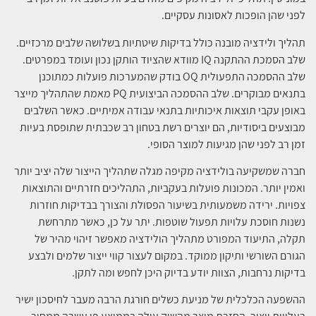
לפני שהן הופכות לאסונות עסקיים.
תהליך ולידציה מובנה כולל בדיקות שיטתיות בשלושה שלבים מרכזיים.
שלב הסמכת ההתקנה IQ מוודא שהציוד הותקן נכון ועומד במפרטים.
שלב ההסמכה התפעולית OQ בודק שהמערכות פועלות כמתוכנן
בתנאים מבוקרים. שלב ההסמכה הביצועית PQ מאמת שהתהליך מייצר
באופן עקבי תוצאות איכותיות בתנאי עבודה אמיתיים. כאשר השלבים
מבוצעים ביסודיות, הם יוצרים רשת בטחון רב שכבתית שתופסת בעיות
זמן רב לפני שהן מגיעות למוצר הסופי.
חברה שמשקיעה בולידציה מקיפה מגלה שתהליך הייצור שלה יציב יותר
ואמין יותר. המכונות פועלות בעקביות, התהליכים חזרתיים והתוצאות
צפויות. ירידה משמעותית בשיעור הפסולת והצורך בבדיקות חוזרות
נשנות חוסכת עלויות תפעול שוטפות. יתר על כן, כאשר מתרחשת
תקלה, התיעוד המפורט מתהליך הולידציה מאפשר זיהוי מהיר של
הגורם השורשי ותיקון ממוקד. במקום לעצור קווי ייצור שלמים ולבצע
בדיקות נרחבות, הצוות יודע בדיוק היכן לחפש ומה לתקן.
ההשפעה הכלכלית של מניעת כשלים חורגת הרבה מעבר לחיסכון ישיר