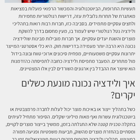
תעשיות התרופות, הביוטכנולוגיה והמכשור הרפואי פועלות במציאות
מאתגרת של תחרות גלובלית עזה, דרישות רגולטוריות מחמירות
ולחצים עסקיים מתמידים. בסביבה כזו, חברות רבות רואות בתהליכי
ולידציה נטל רגולטורי שיש לעמוד בו, מעין מחסום בדרך להשקת
מוצרים והשגת יעדים עסקיים. אך חברות מובילות מבינות שולידציה
נכונה היא הרבה יותר מעמידה בדרישות חוק. היא כלי אסטרטגי המייצר
יתרונות עסקיים משמעותיים, מפחית סיכונים ארוכי טווח ובונה בידול
מול מתחרים. המעבר מתפיסת ולידציה כחובה לתפיסתה כהזדמנות
הוא שיוצר את ההבדל בין ארגונים השורדים לבין אלו המצטיינים.
איך ולידציה נכונה מונעת כשלים
יקרים?
כשל בתהליך ייצור או באיכות מוצר יכול לעלות לחברה פרמצבטית או
ביוטכנולוגית עשרות ואף מאות מיליוני שקלים. הסיפור מתחיל לעיתים
בתקלה טכנית קטנה שלא התגלתה בזמן, ממשיך בייצור מוצרים לקויים,
ומסתיים בהחזרת מוצרים מהשוק, תביעות משפטיות ופגיעה חמורה
במוניטין. תהליכי ולידציה מקיפים מזהים בעיות פוטנציאליות זמן רב