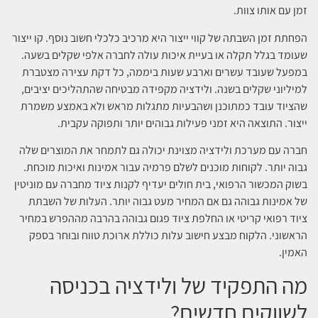
זמן עם אותו צוות.
הפחתת זמן השבתה של קווי ייצור היא מרכיב כלכלי חשוב נוסף. קו ייצור
שעומד בגלל תקלה או בעיית איכות עולה לחברה אלפי שקלים בשעה.
במפעל שעובד עשרים וארבע שעות ביממה, כל דקת עצירה מצטברת
למיליוני שקלים בשנה. ולידציה מקפידה מבטיחה שהתהליכים יציבים,
שהציוד עובד כמתוכנן ושהבעיות מתגלות מראש ולא באמצע משמרת
ייצור. התוצאה היא זמני פעילות גבוהים יותר ותפוקה עקבית.
חברה עם מערכת ולידציה מצוינת יכולה גם לתמחר את המוצרים שלה
גבוה יותר. לקוחות מוכנים לשלם פרמיה עבור אמינות ואיכות מוכחת.
בשוק המכשור הרפואי, בית חולים יעדיף לקנות ציוד מחברה עם מוניטין
של אמינות גבוהה גם אם המחיר מעט גבוה יותר. העלות של השבתת
ציוד רפואי קריטי או החלפת ציוד פגום גבוהה בהרבה מההפרש במחיר
הראשוני. הלקוח מבצע חישוב עלות כוללת ארוכת טווח ובוחר בספק
האמין.
מה התפקיד של ולידציה בכניסה
לשווקים חדשים?