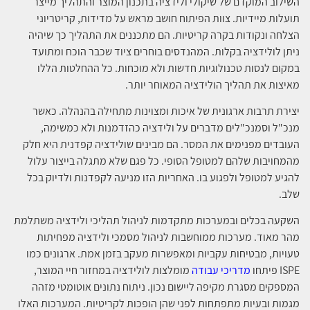
השילוב המוקדם של שיקולי ולידציה בתכנון המוצר והתהליך מייצר
תועלות מיידיות. צוות הפיתוח חושב מראש על מדידות, קריטריוני
הצלחה ונקודות בקרה קריטיות. הם מתכננים את התהליך כך שיהיה
ניתן לולידציה בקלות. המהנדסים בוחרים ציוד שכבר הוכח ומתועד
במקום לנסות טכנולוגיות חדשות ולא מוכחות. כל ההחלטות הללו
מאיצות את תהליך הולידציה המאוחר יותר.
יצירת תרבות ארגונית של איכות ומצוינות מתחילה בהנהלה. כאשר
מנכ"ל וסמנכ"לים מדברים על ולידציה כהזדמנות ולא כמשימה,
העובדים מפנימים את המסר. הם מבינים שולידציה קפדנית היא חלק
מהמחויבות שלהם למטופל הסופי. כל פגם שלא מתגלה בייצור עלול
להגיע למטופל ולפגוע בו. האחריות הזו מניעה לקפדנות ולדיוק בכל
שלב.
השקעה בכלים ובמערכות מתקדמות לניהול תהליכי ולידציה משתלמת
מהר מאוד. מערכות ממוחשבות לניהול מסמכי ולידציה מפחיתות
טעויות, מבטיחות עקביות ומאפשרות מעקב בזמן אמת. ארגונים כמו
ISPE פיתחו
מדריכי עבודה
מומלצות לולידציה במחזור חיי המוצר,
המספקים מסגרת מקיפה ליישום נכון. ניתוח נתונים אוטומטי מזהה
מגמות ובעיות מתפתחות לפני שהן הופכות לקריטיות. המערכות האלו