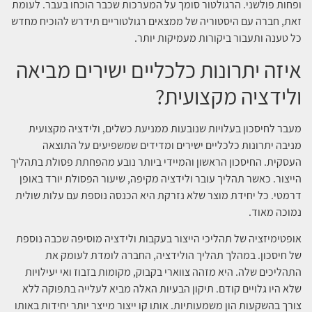
ופחות פולשני. הרגולטור סומך על המערכות שכבר הוכחו בעבר. לעומת
זאת, חברה עם היסטוריה של ממצאים רגולטוריים תידרש להוכיח מחדש
כל טענה ותעבור ביקורות מעמיקות יותר.
איזה יתרונות כלכליים ישירים מביאה
ולידציה מקצועית?
מעבר לחיסכון בעלויות שנובעות ממניעת כשלים, ולידציה מקצועית
מניבה יתרונות כלכליים ישירים ומדידים שמשפיעים על התוצאה
העסקית. החיסכון הראשון והמיידי ביותר נובע מהפחתת פסולת בתהליך
הייצור. כאשר תהליך עובר ולידציה מקיפה, שיעור הפסולת יורד באופן
דרמטי. כל יחידת מוצר שלא נזרקת היא הכנסה נוספת עם עלות שולית
נמוכה מאוד.
אופטימיזציה של תהליכי הייצור בעקבות ולידציה מוסיפה שכבה נוספת
של חיסכון. במהלך תהליך הולידציה, החברה לומדת לעומק את
התהליכים שלה. היא מזהה צווארי בקבוק, מקומות בזבוז ואי יעילויות
שלא היו גלויים קודם. תיקון הבעיות האלה מביא לעלייה בתפוקה ללא
צורך בהשקעות הון משמעותיות. אותו קו ייצור מייצר יותר יחידות באותו