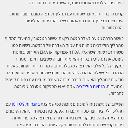
ועיכובים בשלבים מאוחרים יותר, כאשר תיקונים הופכים לי
קרים הרבה יותר. מוצר שפותח עם תהליך ולידציה מובנה עובר פחות
איטרציות ומצריך פחות התאמות בשלבי הבדיקות הקליניות
והרגולטוריות.
כאשר חברה מגיעה לשלב הגשת בקשת אישור רגולטורי, התיעוד המקיף
מתהליך הולידציה מהווה את עמוד השדרה של הבקשה. רשויות כמו
משרד הבריאות הישראלי, FDA האמריקאי או EMA האירופי בוחנות
לעומק את תהליכי הבקרה והאימות. חברה שמציגה תיעוד מסודר
ומקיף של כל שלבי הולידציה מקבלת תגובה מהירה יותר ופחות שאלות
הבהרה. כל שאלת הבהרה שרשות הבריאות שולחת מוסיפה שבועות או
חודשים לתהליך האישור. חברה מוכנה משיבה מיידית עם נתונים קיימים
ומתועדים.
הנחיות הולידציה
של ה-FDA מספקות מסגרת מפורטת
לחברות.
השילוב של גישת ניהול סיכונים איכות כפי שמוצגת
בהנחיות ICH Q9
עם
תהליכי ולידציה יוצר מסגרת עבודה אפקטיבית במיוחד. ניהול הסיכונים
מזהה איזה תהליכים קריטיים ביותר ודורשים ולידציה מקיפה, ואיזה
פחות קריטיים וניתנים להתייחסות מקלה יותר. החברה מפנה את